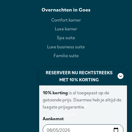
Overnachten in Goes
Comfort kamer
Luxe kamer
Spa suite
Luxe business suite
Familie suite
RESERVEER NU RECHTSTREEKS
Over Waterstate
MET 10% KORTING
Over Waterstate
10% korting
is al toegepast op de
Veelgestelde vragen
getoonde prijs. Daarmee heb je altijd de
Vitae Wellnessresorts
laagste prijsgarantie.
Vacatures
Aankomst