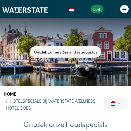
Boek
Ontdek zomers Zeeland in augustus
HOME
HOTELSPECIALS BIJ WATERSTATE WELLNESS
HOTEL GOES
Ontdek onze hotelspecials