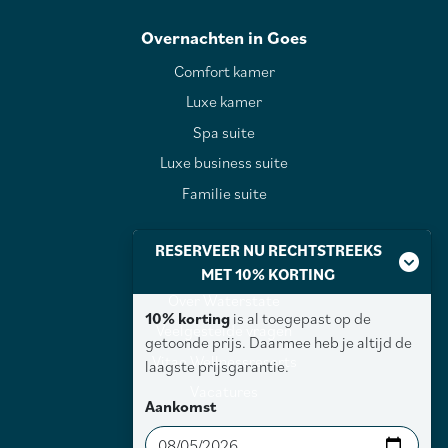
Overnachten in Goes
Comfort kamer
Luxe kamer
Spa suite
Luxe business suite
Familie suite
RESERVEER NU RECHTSTREEKS
Over Waterstate
MET 10% KORTING
Over Waterstate
10% korting
is al toegepast op de
Veelgestelde vragen
getoonde prijs. Daarmee heb je altijd de
Vitae Wellnessresorts
laagste prijsgarantie.
Vacatures
Aankomst