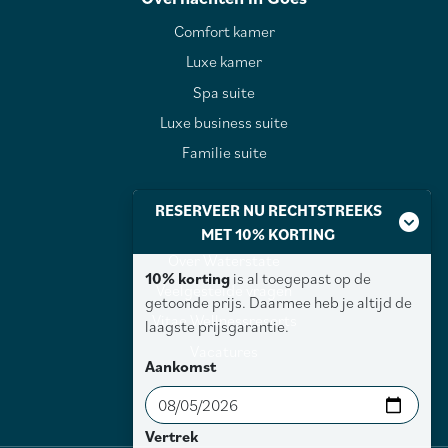
Comfort kamer
Luxe kamer
Spa suite
Luxe business suite
Familie suite
RESERVEER NU RECHTSTREEKS
Over Waterstate
MET 10% KORTING
Over Waterstate
10% korting
is al toegepast op de
Veelgestelde vragen
getoonde prijs. Daarmee heb je altijd de
Vitae Wellnessresorts
laagste prijsgarantie.
Vacatures
Aankomst
Vertrek