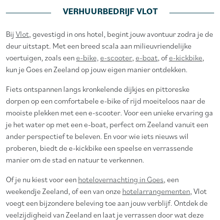
VERHUURBEDRIJF VLOT
Bij
Vlot
, gevestigd in ons hotel, begint jouw avontuur zodra je de
deur uitstapt. Met een breed scala aan milieuvriendelijke
voertuigen, zoals een
e-bike,
e-scooter
,
e-boat
, of
e-kickbike
,
kun je Goes en Zeeland op jouw eigen manier ontdekken.
Fiets ontspannen langs kronkelende dijkjes en pittoreske
dorpen op een comfortabele e-bike of rijd moeiteloos naar de
mooiste plekken met een e-scooter. Voor een unieke ervaring ga
je het water op met een e-boat, perfect om Zeeland vanuit een
ander perspectief te beleven. En voor wie iets nieuws wil
proberen, biedt de e-kickbike een speelse en verrassende
manier om de stad en natuur te verkennen.
Of je nu kiest voor een
hotelovernachting in Goes
, een
weekendje Zeeland, of een van onze
hotelarrangementen
, Vlot
voegt een bijzondere beleving toe aan jouw verblijf. Ontdek de
veelzijdigheid van Zeeland en laat je verrassen door wat deze